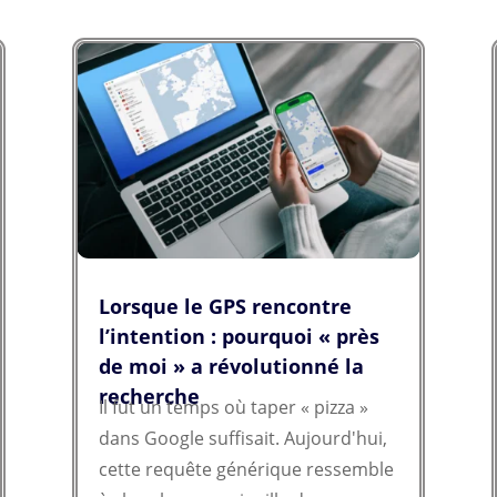
C'est le scénario catastrophe qu'on
veut...
Lorsque le GPS rencontre
l’intention : pourquoi « près
de moi » a révolutionné la
recherche
Il fut un temps où taper « pizza »
dans Google suffisait. Aujourd'hui,
cette requête générique ressemble