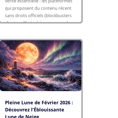
vérité essentielle : les plateformes
qui proposent du contenu récent
sans droits officiels (blockbusters
d'aujourd'hui, séries en cours de
diffusion) opèrent dans...
Pleine Lune de Février 2026 :
Découvrez l’Éblouissante
Lune de Neige