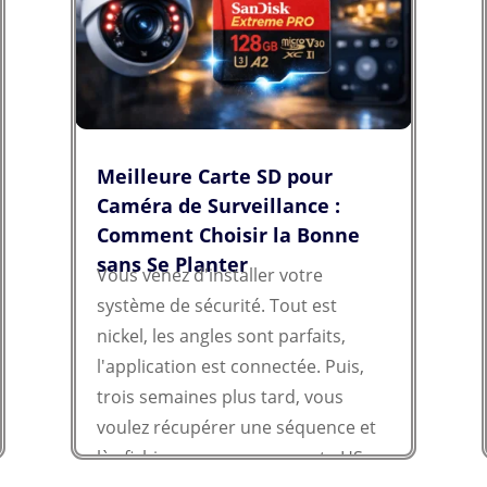
que le sommet de l’iceberg.
Meilleure Carte SD pour
Caméra de Surveillance :
Comment Choisir la Bonne
sans Se Planter
Vous venez d'installer votre
système de sécurité. Tout est
nickel, les angles sont parfaits,
l'application est connectée. Puis,
trois semaines plus tard, vous
voulez récupérer une séquence et
là : fichier corrompu ou carte HS.