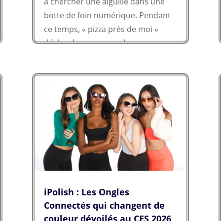
à chercher une aiguille dans une
botte de foin numérique. Pendant
ce temps, « pizza près de moi »
déclenche une cascade
algorithmique précise :
cartographie en...
iPolish : Les Ongles
Connectés qui changent de
couleur dévoilés au CES 2026