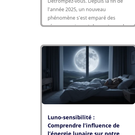
Détrompez-vous. Depuis la fin de
l'année 2025, un nouveau
phénomène s'est emparé des
réseaux sociaux et des moteurs de
recherche, laissant plus d'un
internaute pantois...
Luno-sensibilité :
Comprendre l’influence de
l’énergie lunaire sur notre