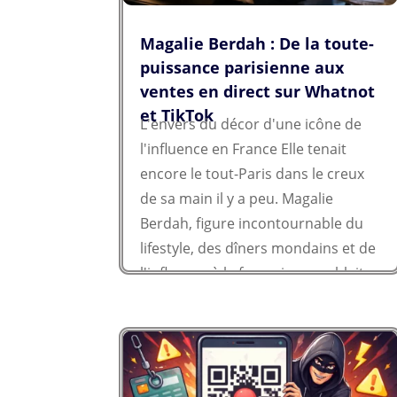
Magalie Berdah : De la toute-
puissance parisienne aux
ventes en direct sur Whatnot
et TikTok
L'envers du décor d'une icône de
l'influence en France Elle tenait
encore le tout-Paris dans le creux
de sa main il y a peu. Magalie
Berdah, figure incontournable du
lifestyle, des dîners mondains et de
l'influence à la française, semblait
intouchable. Aujourd'hui, le...