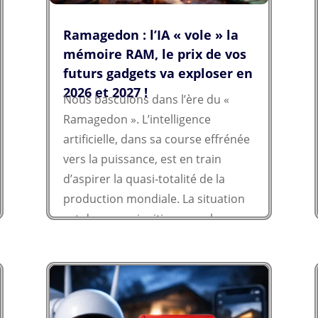
Ramagedon : l’IA « vole » la
mémoire RAM, le prix de vos
futurs gadgets va exploser en
2026 et 2027 !
Nous basculons dans l’ère du «
Ramagedon ». L’intelligence
artificielle, dans sa course effrénée
vers la puissance, est en train
d’aspirer la quasi-totalité de la
production mondiale. La situation
est devenue si critique que le
leader mondial, Samsung, en vient
à refuser d’approvisionner ses
propres filiales pour servir en
priorité les titans de l’IA. Les prix
ont déjà triplé en un an, et ce n’est