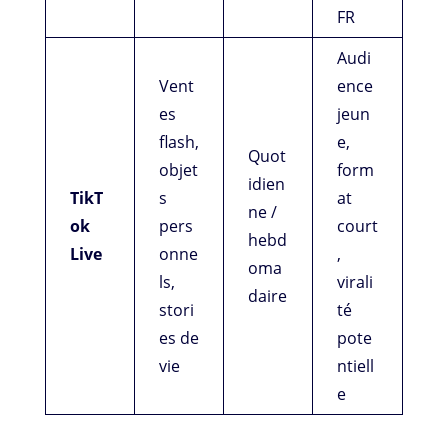
FR
Audi
Vent
ence
es
jeun
flash,
e,
Quot
objet
form
idien
TikT
s
at
ne /
ok
pers
court
hebd
Live
onne
,
oma
ls,
virali
daire
stori
té
es de
pote
vie
ntiell
e