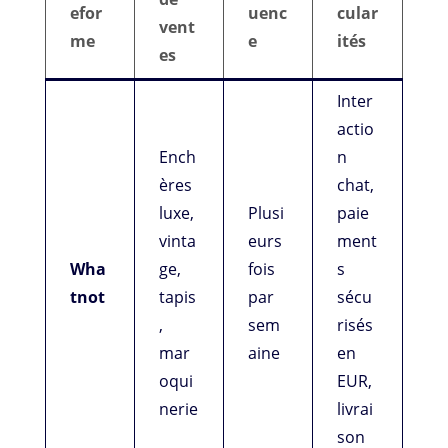
efor
uenc
cular
vent
me
e
ités
es
Inter
actio
Ench
n
ères
chat,
luxe,
Plusi
paie
vinta
eurs
ment
Wha
ge,
fois
s
tnot
tapis
par
sécu
,
sem
risés
mar
aine
en
oqui
EUR,
nerie
livrai
son