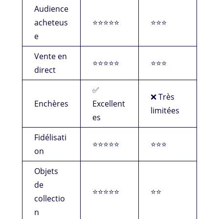
Audience
acheteus
⭐⭐⭐⭐⭐
⭐⭐⭐
e
Vente en
⭐⭐⭐⭐⭐
⭐⭐⭐
direct
✅
❌ Très
Enchères
Excellent
limitées
es
Fidélisati
⭐⭐⭐⭐⭐
⭐⭐⭐
on
Objets
de
⭐⭐⭐⭐⭐
⭐⭐
collectio
n