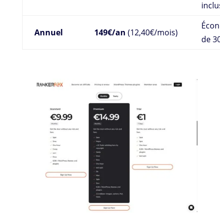
inclu
Écon
Annuel
149€/an
(12,40€/mois)
de 3