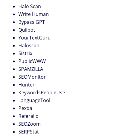
Halo Scan
Write Human
Bypass GPT
Quilbot
YourTextGuru
Haloscan
Sistrix
PublicWWW
SPAMZILLA
SEOMonitor
Hunter
KeywordsPeopleUse
LanguageTool
Pexda
Referalio
SEOZoom
SERPStat