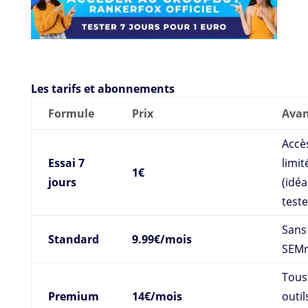
Les tarifs et abonnements
Formule
Prix
Avan
Accè
Essai 7
limit
1€
jours
(idéa
teste
Sans
Standard
9.99€/mois
SEM
Tous
Premium
14€/mois
outil