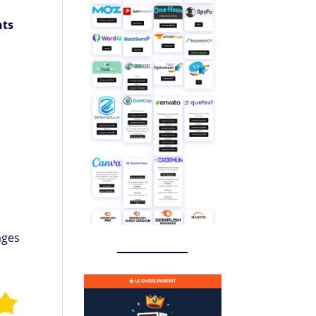
nts
ages