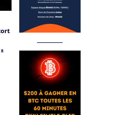
tort
 8