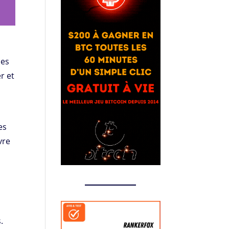
les
r et
es
vre
s
.