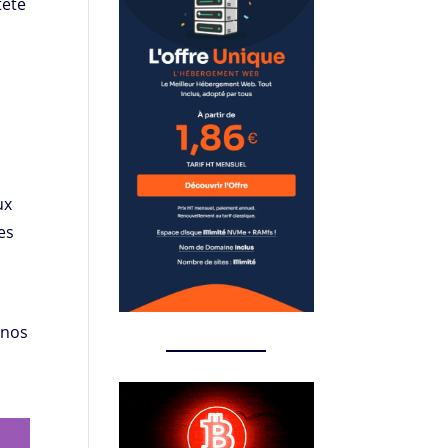
tête
ux
es
 nos