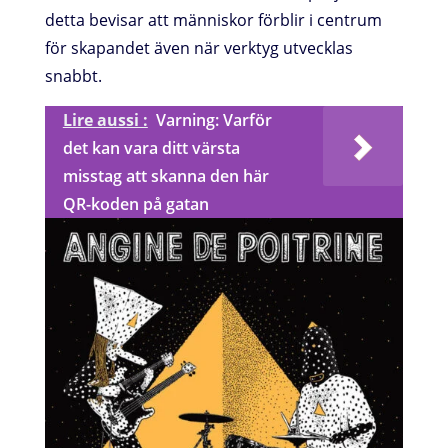
detta bevisar att människor förblir i centrum
för skapandet även när verktyg utvecklas
snabbt.
Lire aussi :
Varning: Varför
det kan vara ditt värsta
misstag att skanna den här
QR-koden på gatan