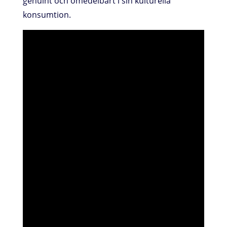
genuint och omedelbart i sin kulturella
konsumtion.