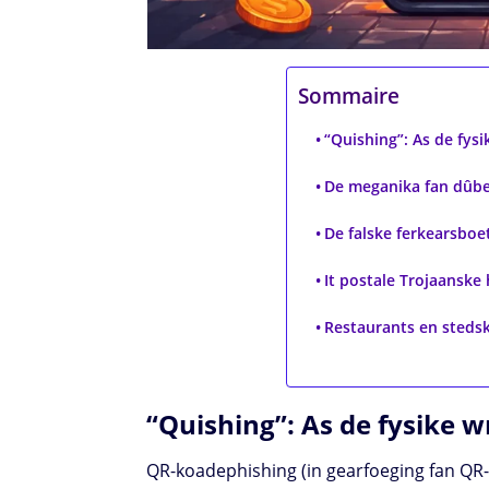
Sommaire
“Quishing”: As de fy
De meganika fan dûbel
De falske ferkearsboe
It postale Trojaanske 
Restaurants en stedske
“Quishing”: As de fysike
QR-koadephishing (in gearfoeging fan QR-ko