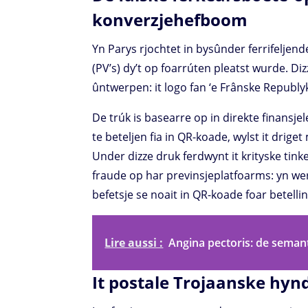
konverzjehefboom
Yn Parys rjochtet in bysûnder ferrifeljen
(PV’s) dy’t op foarrúten pleatst wurde. Di
ûntwerpen: it logo fan ‘e Frânske Republyk
De trúk is basearre op in direkte finansje
te beteljen fia in QR-koade, wylst it drig
Under dizze druk ferdwynt it krityske tink
fraude op har previnsjeplatfoarms: yn we
befetsje se noait in QR-koade foar betellin
Lire aussi :
Angina pectoris: de seman
It postale Trojaanske hynd