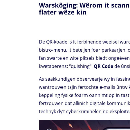
Warskôging: Wêrom it scanne
flater wêze kin
De QR-koade is it ferbinende weefsel wurde
bistro-menu, it beteljen foar parkearjen, of
fan swarte en wite piksels biedt ongeëven
kwetsberens: “quishing”.
QR Code
de ûnsi
As saakkundigen observearje wy in fassin
wantrouwen tsjin fertochte e-mails ûntwi
keppeling fysike foarm oannimt op in tast
fertrouwen dat allinich digitale kommunika
technyk dy’t cyberkriminelen no eksploite