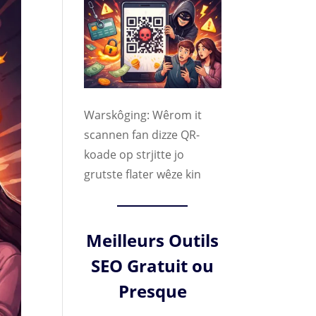
Warskôging: Wêrom it
scannen fan dizze QR-
koade op strjitte jo
grutste flater wêze kin
Meilleurs Outils
SEO Gratuit ou
Presque