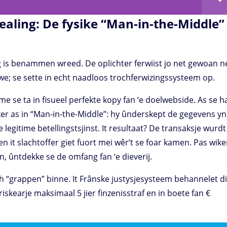
aling: De fysike “Man-in-the-Middle”
ng is benammen wreed. De oplichter ferwiist jo net gewoan ne
wwe; se sette in echt naadloos trochferwizingssysteem op.
 se ta in fisueel perfekte kopy fan ‘e doelwebside. As se h
er as in “Man-in-the-Middle”: hy ûnderskept de gegevens yn
 legitime betellingstsjinst. It resultaat? De transaksje wurdt
n it slachtoffer giet fuort mei wêr’t se foar kamen. Pas wik
ten, ûntdekke se de omfang fan ‘e dieverij.
ch “grappen” binne. It Frânske justysjesysteem behannelet d
iskearje maksimaal 5 jier finzenisstraf en in boete fan €