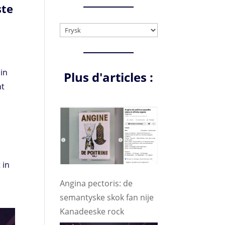
ste
Choose
a
language
 in
Plus d'articles :
nt
 in
Angina pectoris: de
semantyske skok fan nije
Kanadeeske rock