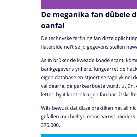
De meganika fan dûbele de
oanfal
De technyske ferfining fan dizze oplichti
flaterside nei’t se jo gegevens stellen ha
As in brûker de kweade koade scant, komme
bankgegevens ynfiere, fungearret de hack
eigen database en stjoert se tagelyk nei de
validearre, de parkearboete wurdt útjûn, e
letter, by it kontrolearjen fan har útskrif
Wês bewust dat dizze praktiken net allini
gefallen mei hieltyd mear earnst: dieders r
375.000.