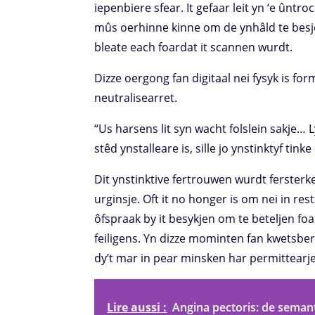
iepenbiere sfear. It gefaar leit yn ‘e ûntr
mûs oerhinne kinne om de ynhâld te besje
bleate each foardat it scannen wurdt.
Dizze oergong fan digitaal nei fysyk is fo
neutralisearret.
“Us harsens lit syn wacht folslein sakje… 
stêd ynstalleare is, sille jo ynstinktyf tinke da
Dit ynstinktive fertrouwen wurdt fersterk
urginsje. Oft it no honger is om nei in re
ôfspraak by it besykjen om te beteljen fo
feiligens. Yn dizze mominten fan kwetsber
dy’t mar in pear minsken har permittearje
Lire aussi :
Angina pectoris: de seman