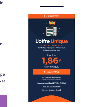
de
de
ppe
úkse