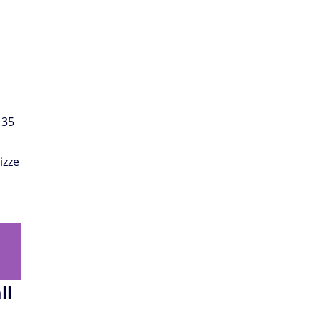
 35
izze
ll