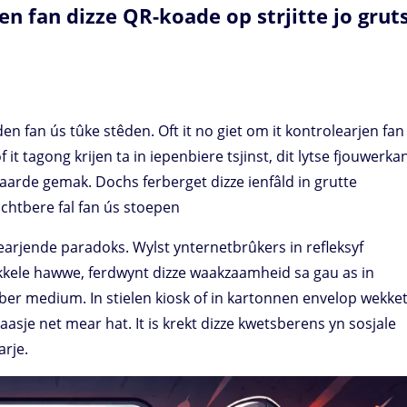
n fan dizze QR-koade op strjitte jo grut
n fan ús tûke stêden. Oft it no giet om it kontrolearjen fan
 it tagong krijen ta in iepenbiere tsjinst, dit lytse fjouwerka
aarde gemak. Dochs ferberget dizze ienfâld in grutte
chtbere fal fan ús stoepen
earjende paradoks. Wylst ynternetbrûkers in refleksyf
kkele hawwe, ferdwynt dizze waakzaamheid sa gau as in
ber medium. In stielen kiosk of in kartonnen envelop wekket
asje net mear hat. It is krekt dizze kwetsberens yn sosjale
arje.