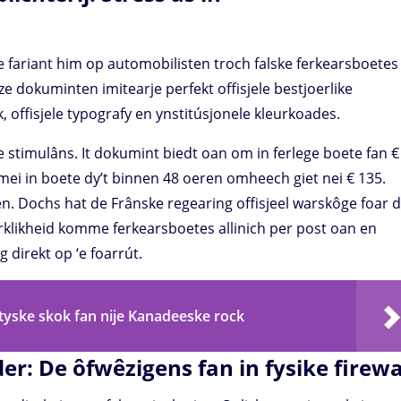
de fariant him op automobilisten troch falske ferkearsboetes
zze dokuminten imitearje perfekt offisjele bestjoerlike
, offisjele typografy en ynstitúsjonele kleurkoades.
le stimulâns. It dokumint biedt oan om in ferlege boete fan €
et mei in boete dy’t binnen 48 oeren omheech giet nei € 135.
en. Dochs hat de Frânske regearing offisjeel warskôge foar d
rklikheid komme ferkearsboetes allinich per post oan en
g direkt op ‘e foarrút.
tyske skok fan nije Kanadeeske rock
er: De ôfwêzigens fan in fysike firewa