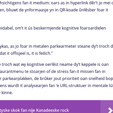
ochsichtigens fan it medium: oars as in hyperlink dêr’t jo mei 
n, bliuwt de ynformaasje yn in QR-koade ûnlêsber foar it
rmidabel, om’t it ús beskermjende kognitive foaroardielen
Lykas, as jo foar in metalen parkearmeter steane dy’t troch 
t it offisjeel is, it is feilich.”
e troch wat wy kognitive oerlêst neame dy’t keppele is oan
staurantmenu te stoarjen of de stress fan it missen fan in
ar parkearplakken, de brûker jout prioriteit oan snelheid bo
ens wurdt it analysearjen fan ‘e URL-struktuer in mentale l
 kinne.
tyske skok fan nije Kanadeeske rock