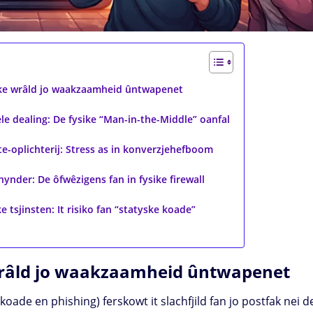
sike wrâld jo waakzaamheid ûntwapenet
e dealing: De fysike “Man-in-the-Middle” oanfal
te-oplichterij: Stress as in konverzjehefboom
hynder: De ôfwêzigens fan in fysike firewall
 tsjinsten: It risiko fan “statyske koade”
 wrâld jo waakzaamheid ûntwapenet
ade en phishing) ferskowt it slachfjild fan jo postfak nei d