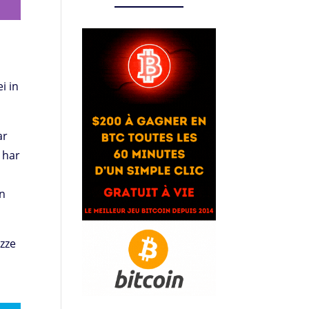
i in
ar
 har
en
izze