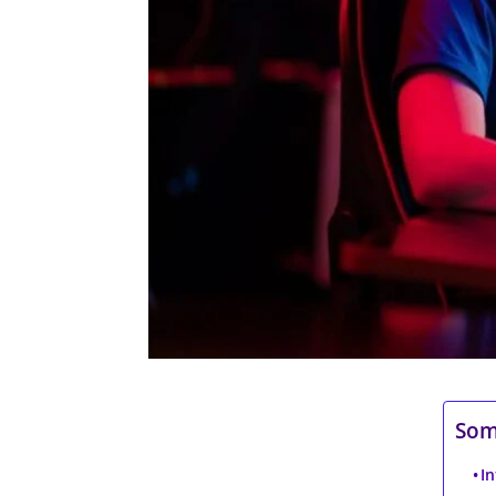
Som
I