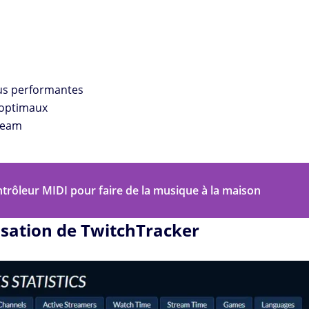
lus performantes
 optimaux
ream
trôleur MIDI pour faire de la musique à la maison
isation de TwitchTracker