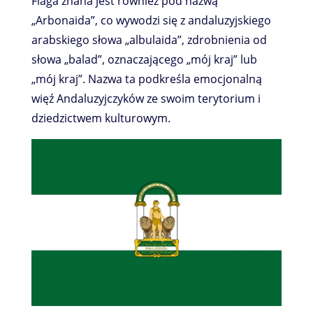
Flaga znana jest również pod nazwą
„Arbonaida”, co wywodzi się z andaluzyjskiego
arabskiego słowa „albulaida”, zdrobnienia od
słowa „balad”, oznaczającego „mój kraj” lub
„mój kraj”. Nazwa ta podkreśla emocjonalną
więź Andaluzyjczyków ze swoim terytorium i
dziedzictwem kulturowym.