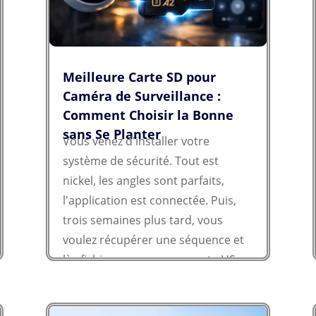
Meilleure Carte SD pour
Caméra de Surveillance :
Comment Choisir la Bonne
sans Se Planter
Vous venez d'installer votre
système de sécurité. Tout est
nickel, les angles sont parfaits,
l'application est connectée. Puis,
trois semaines plus tard, vous
voulez récupérer une séquence et
là : fichier corrompu ou carte HS.
C'est le scénario catastrophe qu'on
veut...