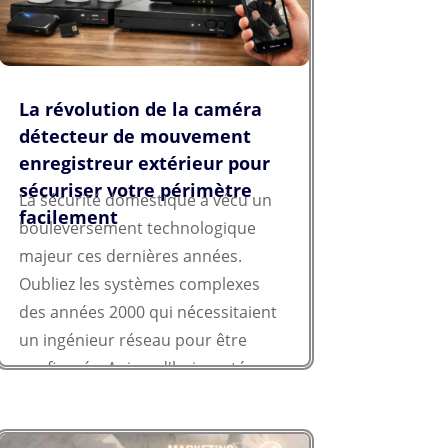
La révolution de la caméra
détecteur de mouvement
enregistreur extérieur pour
sécuriser votre périmètre
La sécurité domestique a vécu un
facilement
bouleversement technologique
majeur ces dernières années.
Oubliez les systèmes complexes
des années 2000 qui nécessitaient
un ingénieur réseau pour être
configurés. Aujourd'hui, protéger
votre domicile repose sur
l'intelligence...