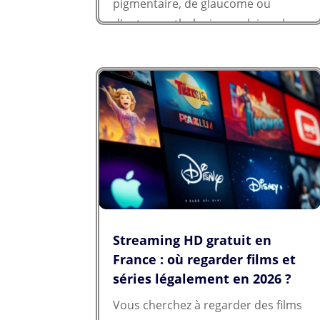
pigmentaire, de glaucome ou
d'autres pathologies oculaires, le
choix d'un ordinateur ne se résume
plus à quelques...
Streaming HD gratuit en
France : où regarder films et
séries légalement en 2026 ?
Vous cherchez à regarder des films