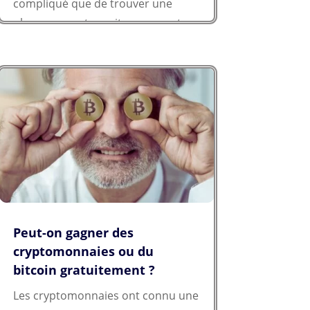
compliqué que de trouver une
place pour votre voiture au centre-
ville un samedi après-midi, n'est-ce
pas ?!...
Peut-on gagner des
cryptomonnaies ou du
bitcoin gratuitement ?
Les cryptomonnaies ont connu une