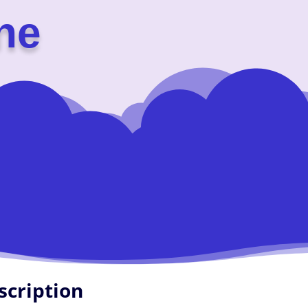
ne
scription