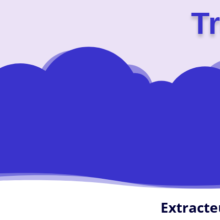
T
Extracte