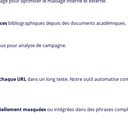
age pour optimiser le maillage interne et externe.
nces
bibliographiques depuis des documents académiques.
aux pour analyse de campagne.
 chaque URL
dans un long texte. Notre outil automatise co
tiellement masquées
ou intégrées dans des phrases compl