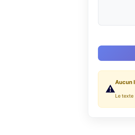
Aucun l
⚠️
Le texte